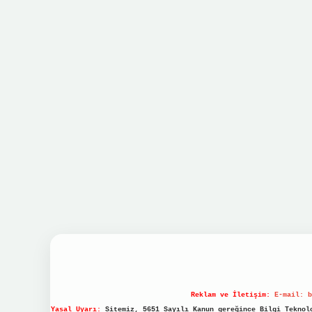
Reklam ve İletişim:
E-mail:
b
Yasal Uyarı:
Sitemiz, 5651 Sayılı Kanun gereğince Bilgi Teknolo