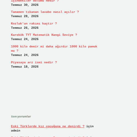
İçindekiler bölümü nedir ?
Temmuz 30, 2026
Tamamen tıkanan lavabo nasıl açılır ?
Temmuz 28, 2026
Kozluk’un rakımı kaçtır ?
Temmuz 26, 2026
Karekök TYT Matematik Hangi Seviye ?
Temmuz 24, 2026
1000 kilo demir mi daha ağırdır 1000 kilo pamuk
mu ?
Temmuz 24, 2026
Piyasaya arz ismi nedir ?
Temmuz 18, 2026
Son yorumlar
Eski Türklerde kız çocuğuna ne denirdi ?
için
admin