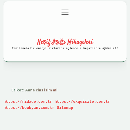
menüyü
Anasayfa
Gizlilik Politikası
aç
Yasal Uyarı
Hakkımızda
Keşif Işığı Hikayeleri
Yenilenebilir enerji sırlarını eğlenceli keşiflerle aydınlat!
Etiket:
Anne cins isim mi
https://ridade.com.tr
https://exquisite.com.tr
https://boubyan.com.tr
Sitemap