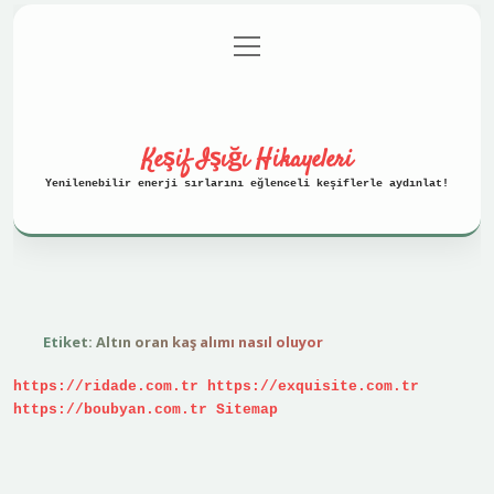
menüyü
Anasayfa
Gizlilik Politikası
aç
Yasal Uyarı
Hakkımızda
Keşif Işığı Hikayeleri
Yenilenebilir enerji sırlarını eğlenceli keşiflerle aydınlat!
Etiket:
Altın oran kaş alımı nasıl oluyor
https://ridade.com.tr
https://exquisite.com.tr
https://boubyan.com.tr
Sitemap