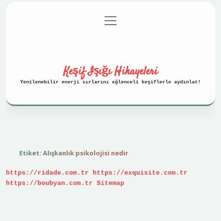
menüyü
Anasayfa
Gizlilik Politikası
aç
Yasal Uyarı
Hakkımızda
Keşif Işığı Hikayeleri
Yenilenebilir enerji sırlarını eğlenceli keşiflerle aydınlat!
Etiket:
Alışkanlık psikolojisi nedir
https://ridade.com.tr
https://exquisite.com.tr
https://boubyan.com.tr
Sitemap