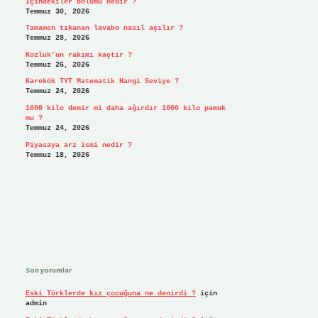
İçindekiler bölümü nedir ?
Temmuz 30, 2026
Tamamen tıkanan lavabo nasıl açılır ?
Temmuz 28, 2026
Kozluk’un rakımı kaçtır ?
Temmuz 26, 2026
Karekök TYT Matematik Hangi Seviye ?
Temmuz 24, 2026
1000 kilo demir mi daha ağırdır 1000 kilo pamuk
mu ?
Temmuz 24, 2026
Piyasaya arz ismi nedir ?
Temmuz 18, 2026
Son yorumlar
Eski Türklerde kız çocuğuna ne denirdi ?
için
admin