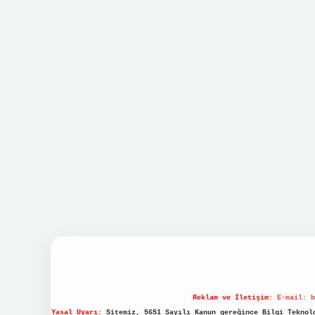
Reklam ve İletişim:
E-mail:
b
Yasal Uyarı:
Sitemiz, 5651 Sayılı Kanun gereğince Bilgi Teknolo