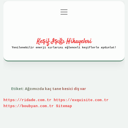
menüyü
Anasayfa
Gizlilik Politikası
aç
Yasal Uyarı
Hakkımızda
Keşif Işığı Hikayeleri
Yenilenebilir enerji sırlarını eğlenceli keşiflerle aydınlat!
Etiket:
Ağzımızda kaç tane kesici diş var
https://ridade.com.tr
https://exquisite.com.tr
https://boubyan.com.tr
Sitemap