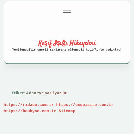
menüyü
Anasayfa
Gizlilik Politikası
aç
Yasal Uyarı
Hakkımızda
Keşif Işığı Hikayeleri
Yenilenebilir enerji sırlarını eğlenceli keşiflerle aydınlat!
Etiket:
Adan zye nasıl yazılır
https://ridade.com.tr
https://exquisite.com.tr
https://boubyan.com.tr
Sitemap