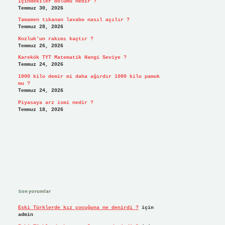
İçindekiler bölümü nedir ?
Temmuz 30, 2026
Tamamen tıkanan lavabo nasıl açılır ?
Temmuz 28, 2026
Kozluk’un rakımı kaçtır ?
Temmuz 26, 2026
Karekök TYT Matematik Hangi Seviye ?
Temmuz 24, 2026
1000 kilo demir mi daha ağırdır 1000 kilo pamuk
mu ?
Temmuz 24, 2026
Piyasaya arz ismi nedir ?
Temmuz 18, 2026
Son yorumlar
Eski Türklerde kız çocuğuna ne denirdi ?
için
admin