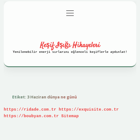
menüyü
Anasayfa
Gizlilik Politikası
aç
Yasal Uyarı
Hakkımızda
Keşif Işığı Hikayeleri
Yenilenebilir enerji sırlarını eğlenceli keşiflerle aydınlat!
Etiket:
3 Haziran dünya ne günü
https://ridade.com.tr
https://exquisite.com.tr
https://boubyan.com.tr
Sitemap