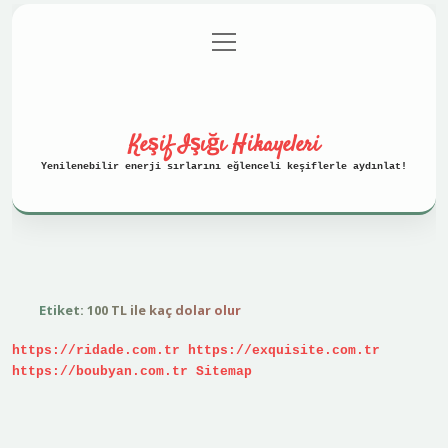
menüyü
Anasayfa
Gizlilik Politikası
aç
Yasal Uyarı
Hakkımızda
Keşif Işığı Hikayeleri
Yenilenebilir enerji sırlarını eğlenceli keşiflerle aydınlat!
Etiket:
100 TL ile kaç dolar olur
https://ridade.com.tr
https://exquisite.com.tr
https://boubyan.com.tr
Sitemap