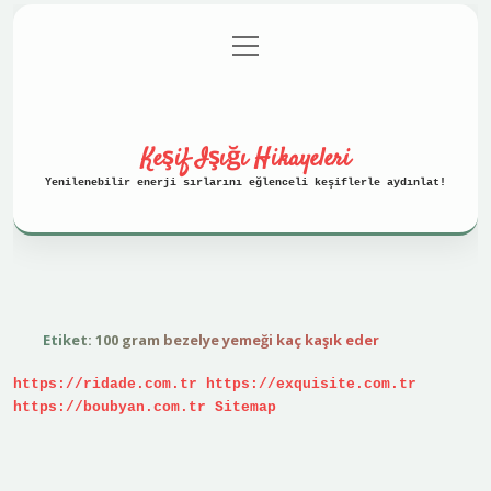
menüyü
Anasayfa
Gizlilik Politikası
aç
Yasal Uyarı
Hakkımızda
Keşif Işığı Hikayeleri
Yenilenebilir enerji sırlarını eğlenceli keşiflerle aydınlat!
Etiket:
100 gram bezelye yemeği kaç kaşık eder
https://ridade.com.tr
https://exquisite.com.tr
https://boubyan.com.tr
Sitemap