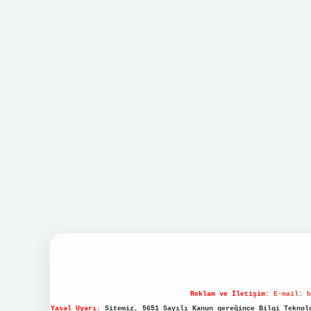
Reklam ve İletişim:
E-mail:
b
Yasal Uyarı:
Sitemiz, 5651 Sayılı Kanun gereğince Bilgi Teknolo