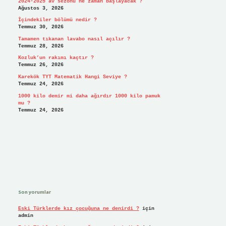
2024-2025 av sezonu ne zaman başlayacak ?
Ağustos 3, 2026
İçindekiler bölümü nedir ?
Temmuz 30, 2026
Tamamen tıkanan lavabo nasıl açılır ?
Temmuz 28, 2026
Kozluk’un rakımı kaçtır ?
Temmuz 26, 2026
Karekök TYT Matematik Hangi Seviye ?
Temmuz 24, 2026
1000 kilo demir mi daha ağırdır 1000 kilo pamuk
mu ?
Temmuz 24, 2026
Son yorumlar
Eski Türklerde kız çocuğuna ne denirdi ?
için
admin