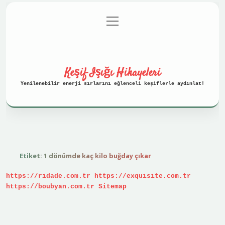
menüyü
Anasayfa
Gizlilik Politikası
aç
Yasal Uyarı
Hakkımızda
Keşif Işığı Hikayeleri
Yenilenebilir enerji sırlarını eğlenceli keşiflerle aydınlat!
Etiket:
1 dönümde kaç kilo buğday çıkar
https://ridade.com.tr
https://exquisite.com.tr
https://boubyan.com.tr
Sitemap