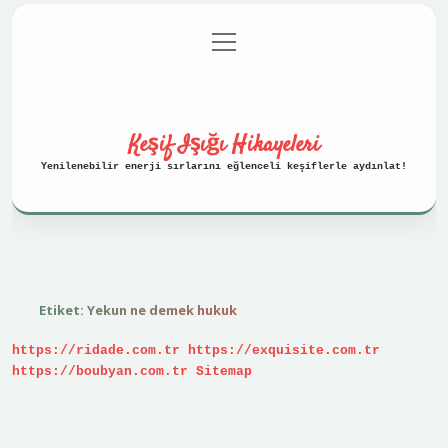
menüyü
Anasayfa
Gizlilik Politikası
aç
Yasal Uyarı
Hakkımızda
Keşif Işığı Hikayeleri
Yenilenebilir enerji sırlarını eğlenceli keşiflerle aydınlat!
Etiket:
Yekun ne demek hukuk
https://ridade.com.tr
https://exquisite.com.tr
https://boubyan.com.tr
Sitemap