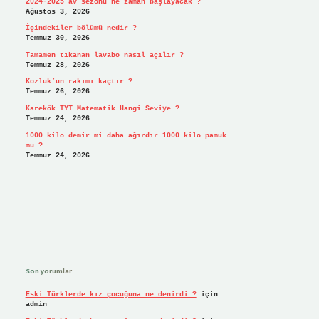
2024-2025 av sezonu ne zaman başlayacak ?
Ağustos 3, 2026
İçindekiler bölümü nedir ?
Temmuz 30, 2026
Tamamen tıkanan lavabo nasıl açılır ?
Temmuz 28, 2026
Kozluk’un rakımı kaçtır ?
Temmuz 26, 2026
Karekök TYT Matematik Hangi Seviye ?
Temmuz 24, 2026
1000 kilo demir mi daha ağırdır 1000 kilo pamuk
mu ?
Temmuz 24, 2026
Son yorumlar
Eski Türklerde kız çocuğuna ne denirdi ?
için
admin