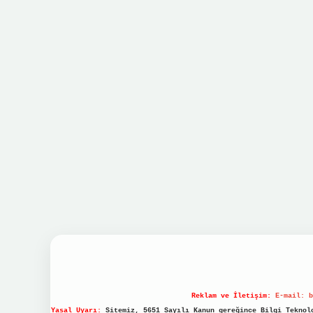
Reklam ve İletişim:
E-mail:
b
Yasal Uyarı:
Sitemiz, 5651 Sayılı Kanun gereğince Bilgi Teknolo