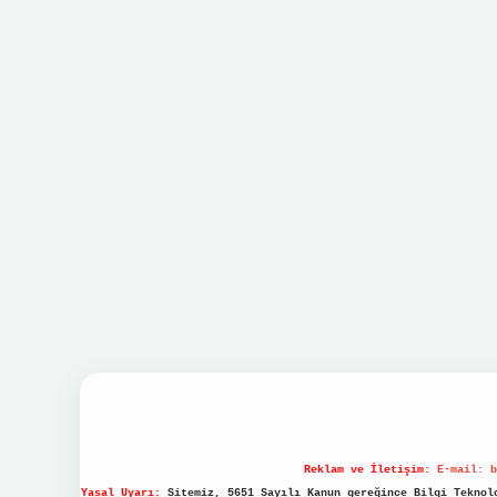
Reklam ve İletişim:
E-mail:
b
Yasal Uyarı:
Sitemiz, 5651 Sayılı Kanun gereğince Bilgi Teknolo