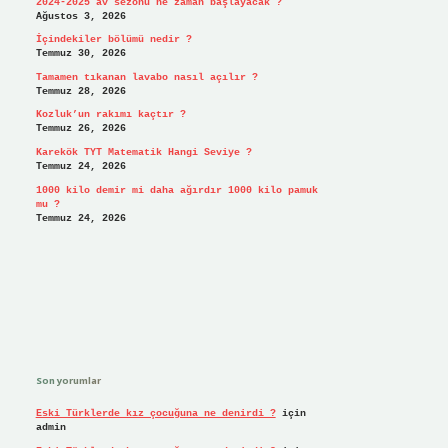
2024-2025 av sezonu ne zaman başlayacak ?
Ağustos 3, 2026
İçindekiler bölümü nedir ?
Temmuz 30, 2026
Tamamen tıkanan lavabo nasıl açılır ?
Temmuz 28, 2026
Kozluk’un rakımı kaçtır ?
Temmuz 26, 2026
Karekök TYT Matematik Hangi Seviye ?
Temmuz 24, 2026
1000 kilo demir mi daha ağırdır 1000 kilo pamuk
mu ?
Temmuz 24, 2026
Son yorumlar
Eski Türklerde kız çocuğuna ne denirdi ?
için
admin